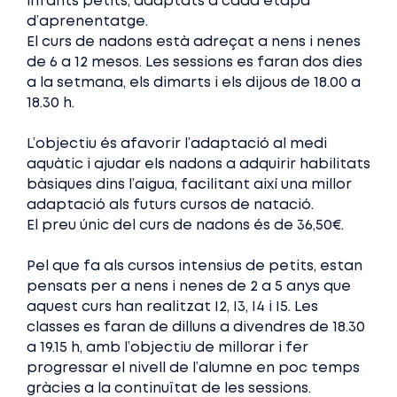
infants petits, adaptats a cada etapa
d’aprenentatge.
El curs de nadons està adreçat a nens i nenes
de 6 a 12 mesos. Les sessions es faran dos dies
a la setmana, els dimarts i els dijous de 18.00 a
18.30 h.
L’objectiu és afavorir l’adaptació al medi
aquàtic i ajudar els nadons a adquirir habilitats
bàsiques dins l’aigua, facilitant així una millor
adaptació als futurs cursos de natació.
El preu únic del curs de nadons és de 36,50€.
Pel que fa als cursos intensius de petits, estan
pensats per a nens i nenes de 2 a 5 anys que
aquest curs han realitzat I2, I3, I4 i I5. Les
classes es faran de dilluns a divendres de 18.30
a 19.15 h, amb l’objectiu de millorar i fer
progressar el nivell de l’alumne en poc temps
gràcies a la continuïtat de les sessions.