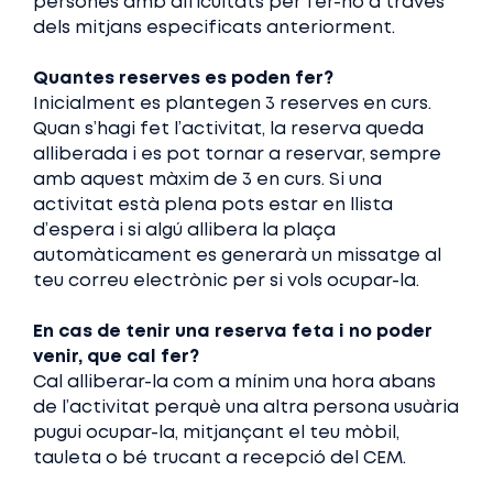
persones amb dificultats per fer-ho a través
dels mitjans especificats anteriorment.
Quantes reserves es poden fer?
Inicialment es plantegen 3 reserves en curs.
Quan s’hagi fet l’activitat, la reserva queda
alliberada i es pot tornar a reservar, sempre
amb aquest màxim de 3 en curs. Si una
activitat està plena pots estar en llista
d’espera i si algú allibera la plaça
automàticament es generarà un missatge al
teu correu electrònic per si vols ocupar-la.
En cas de tenir una reserva feta i no poder
venir, que cal fer?
Cal alliberar-la com a mínim una hora abans
de l’activitat perquè una altra persona usuària
pugui ocupar-la, mitjançant el teu mòbil,
tauleta o bé trucant a recepció del CEM.