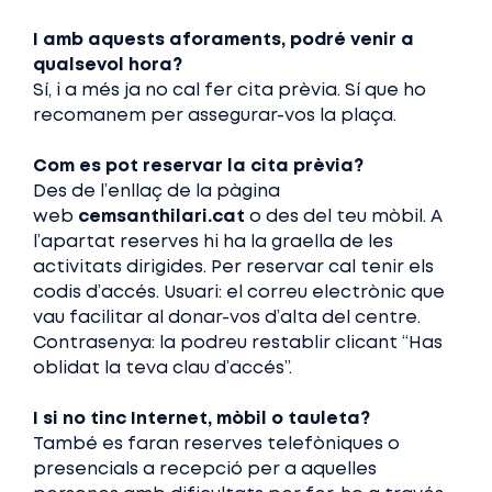
I amb aquests aforaments, podré venir a
qualsevol hora?
Sí, i a més ja no cal fer cita prèvia. Sí que ho
recomanem per assegurar-vos la plaça.
Com es pot reservar la cita prèvia?
Des de l’enllaç de la pàgina
web
cemsanthilari.cat
o des del teu mòbil. A
l’apartat reserves hi ha la graella de les
activitats dirigides. Per reservar cal tenir els
codis d’accés. Usuari: el correu electrònic que
vau facilitar al donar-vos d’alta del centre.
Contrasenya: la podreu restablir clicant “Has
oblidat la teva clau d’accés”.
I si no tinc Internet, mòbil o tauleta?
També es faran reserves telefòniques o
presencials a recepció per a aquelles