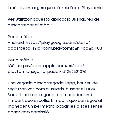
I més avantatges que ofereix l’app Playtomic
Per utilitzar aquesta aplicació us l’haureu de
descarregar al mòbil:
Per a mòbils
Android:
https://play.google.com/store/
apps/details?id=com.playtomic&
hl=ca&gl=US
Per a mòbils
IOS:
https://apps.apple.com/es/app/
playtomic-jugar-a-padel/
id1242321076
Una vegada descarregada l’app, haureu de
registrar-vos com a usuaris, buscar el CEM
Sant Hilari i carregar el bo moneder amb
l’import que escolliu. L’import que carregeu al
moneder un permetrà pagar les pistes sense
pagar cap comissió.